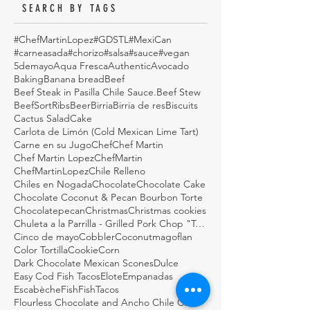
SEARCH BY TAGS
#ChefMartinLopez
#GDSTL
#MexiCan
#carneasada
#chorizo
#salsa
#sauce
#vegan
5demayo
Aqua Fresca
Authentic
Avocado
Baking
Banana bread
Beef
Beef Steak in Pasilla Chile Sauce.
Beef Stew
BeefSortRibs
Beer
Birria
Birria de res
Biscuits
Cactus Salad
Cake
Carlota de Limón (Cold Mexican Lime Tart)
Carne en su Jugo
Chef
Chef Martin
Chef Martin Lopez
ChefMartin
ChefMartinLopez
Chile Relleno
Chiles en Nogada
Chocolate
Chocolate Cake
Chocolate Coconut & Pecan Bourbon Torte
Chocolatepecan
Christmas
Christmas cookies
Chuleta a la Parrilla - Grilled Pork Chop "Tostadas"
Cinco de mayo
Cobbler
Coconutmagoflan
Color Tortilla
Cookie
Corn
Dark Chocolate Mexican Scones
Dulce
Easy Cod Fish Tacos
Elote
Empanadas
Escabèche
Fish
FishTacos
Flourless Chocolate and Ancho Chile Cake